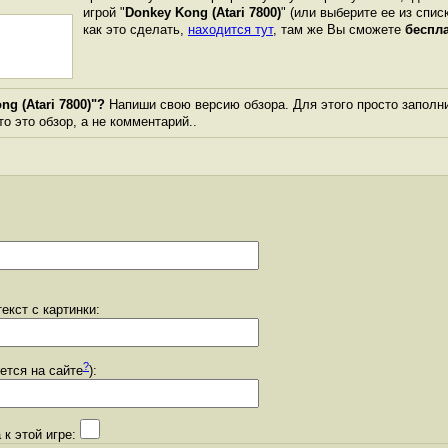
игрой "
Donkey Kong (Atari 7800)
" (или выберите ее из спис
как это сделать,
находится тут
, там же Вы сможете
беспл
g (Atari 7800)"?
Напиши свою версию обзора. Для этого просто заполн
то это обзор, а не комментарий..
екст с картинки:
?
уется на сайте
):
 к этой игре: