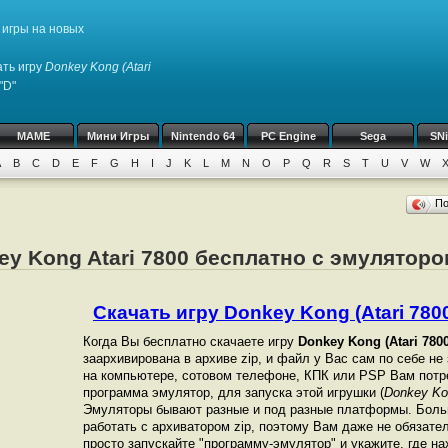
игры на новых
ть игру
Donkey Kong (Atari
"D"
MAME
Мини Игры
Nintendo 64
PC Engine
Sega
SN
A
B
C
D
E
F
G
H
I
J
K
L
M
N
O
P
Q
R
S
T
U
V
W
П
ey Kong Atari 7800 бесплатно с эмуляторо
Скачать игру Donkey Kong (Atari 7800)
Когда Вы бесплатно скачаете игру
Donkey Kong (Atari 7800
заархивирована в архиве zip, и файл у Вас сам по себе не
на компьютере, сотовом телефоне, КПК или PSP Вам потр
программа эмулятор, для запуска этой игрушки (
Donkey Kon
Эмуляторы бывают разные и под разные платформы. Боль
работать с архиватором zip, поэтому Вам даже не обязате
просто запускайте "программу-эмулятор" и укажите, где н