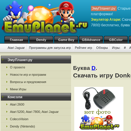
ЭмуПланет.ру:
Старые 
платформах!
Эмулятор Атари
:
Скача
7800)
бесплатно, буква 
Главная
Dendy
Game Boy
GBAdvance
GBColor
Atari Jaguar
Программы для запуска игр
Рейтинг игр
Обзоры
Игры:
#
ЭмуПланет.ру
Буква
D
.
О проекте
Скачать игру Donk
Новости игр и программ
Вопросы и предложения
Мини Игры
Консоли
Atari 2600
Atari 5200, Atari 7800, Atari Jaguar
ColecoVision
Dendy (Nintendo)