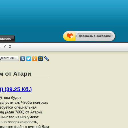
intendo
X
Y
Z
оделиться…
м от Атари
 (39.25 Кб.)
)
, она будет
 запустится. Чтобы поиграть
ебуется специальная
g (Atari 7800)
от Атари).
шинство из них умеют
льно разархивировать,
аходится файл с нужной Вам