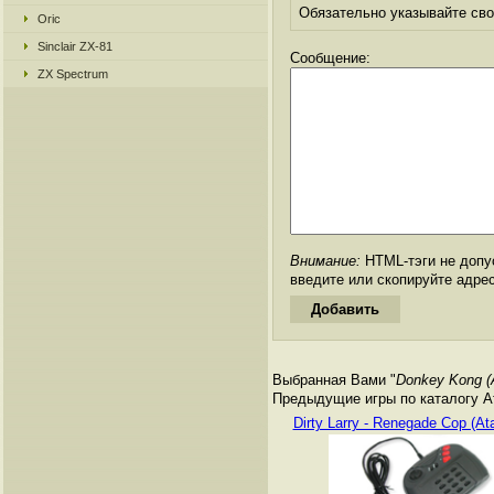
Обязательно указывайте свое
Oric
Sinclair ZX-81
Сообщение:
ZX Spectrum
Внимание:
HTML-тэги не допус
введите или скопируйте адре
Выбранная Вами "
Donkey Kong (A
Предыдущие игры по каталогу А
Dirty Larry - Renegade Cop (Ata