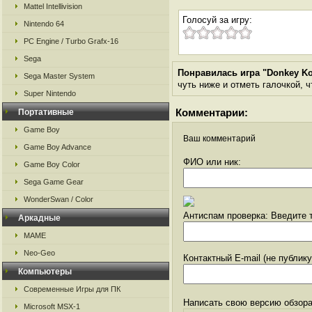
Mattel Intellivision
Голосуй за игру:
Nintendo 64
PC Engine / Turbo Grafx-16
Sega
Понравилась игра "Donkey Kon
Sega Master System
чуть ниже и отметь галочкой, ч
Super Nintendo
Комментарии:
Портативные
Game Boy
Ваш комментарий
Game Boy Advance
ФИО или ник:
Game Boy Color
Sega Game Gear
WonderSwan / Color
Антиспам проверка: Введите т
Аркадные
MAME
Neo-Geo
Контактный E-mail (не публик
Компьютеры
Современные Игры для ПК
Написать свою версию обзора
Microsoft MSX-1