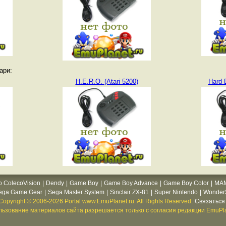
ари:
H.E.R.O. (Atari 5200)
Hard D
o ColecoVision
|
Dendy
|
Game Boy
|
Game Boy Advance
|
Game Boy Color
|
MA
ega Game Gear
|
Sega Master System
|
Sinclair ZX-81
|
Super Nintendo
|
WonderS
Copyright © 2006-2026 Portal www.EmuPlanet.ru. All Rights Reserved.
Связаться 
ьзование материалов сайта разрешается только с согласия редакции EmuPla