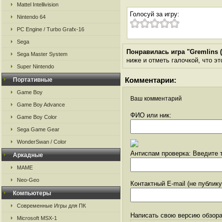
Mattel Intellivision
Голосуй за игру:
Nintendo 64
PC Engine / Turbo Grafx-16
Sega
Понравилась игра "Gremlins (A
Sega Master System
ниже и отметь галочкой, что эт
Super Nintendo
Комментарии:
Портативные
Game Boy
Ваш комментарий
Game Boy Advance
ФИО или ник:
Game Boy Color
Sega Game Gear
WonderSwan / Color
Антиспам проверка: Введите т
Аркадные
MAME
Neo-Geo
Контактный E-mail (не публик
Компьютеры
Современные Игры для ПК
Написать свою версию обзора
Microsoft MSX-1