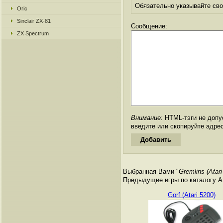
Обязательно указывайте свое
Oric
Sinclair ZX-81
Сообщение:
ZX Spectrum
Внимание:
HTML-тэги не допус
введите или скопируйте адре
Выбранная Вами "
Gremlins (Atari
Предыдущие игры по каталогу А
Gorf (Atari 5200)