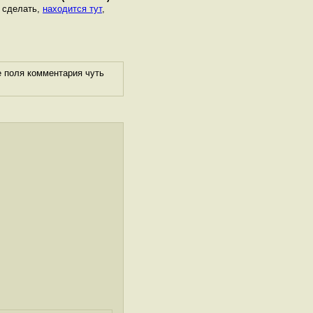
о сделать,
находится тут
,
е поля комментария чуть