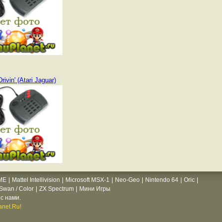
rivin' (Atari Jaguar)
ME
|
Mattel Intellivision
|
Microsoft MSX-1
|
Neo-Geo
|
Nintendo 64
|
Oric
|
wan / Color
|
ZX Spectrum
|
Мини Игры
с нами.
net.Ru!