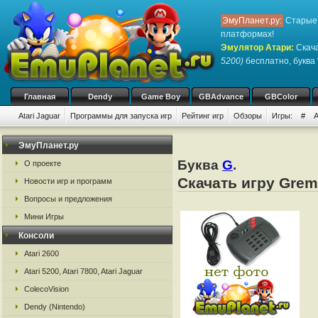
ЭмуПланет.ру:
Старые 
платформах!
Эмулятор Атари
:
Скача
5200)
бесплатно, буква 
Главная
Dendy
Game Boy
GBAdvance
GBColor
Atari Jaguar
Программы для запуска игр
Рейтинг игр
Обзоры
Игры:
#
ЭмуПланет.ру
Буква
G
.
О проекте
Скачать игру Grem
Новости игр и программ
Вопросы и предложения
Мини Игры
Консоли
Atari 2600
Atari 5200, Atari 7800, Atari Jaguar
ColecoVision
Dendy (Nintendo)