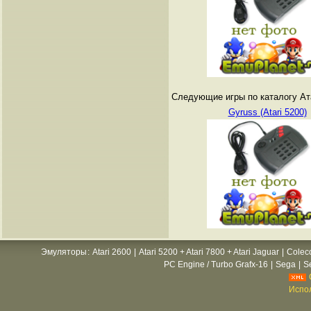
Следующие игры по каталогу Ат
Gyruss (Atari 5200)
Эмуляторы
:
Atari 2600
|
Atari 5200 + Atari 7800 + Atari Jaguar
|
Colec
PC Engine / Turbo Grafx-16
|
Sega
|
S
Испол