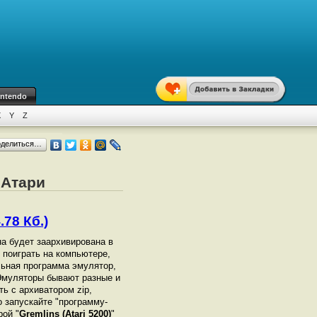
intendo
X
Y
Z
оделиться…
 Атари
.78 Кб.)
на будет заархивирована в
ы поиграть на компьютере,
ьная программа эмулятор,
Эмуляторы бывают разные и
ь с архиватором zip,
 запускайте "программу-
рой "
Gremlins (Atari 5200)
"