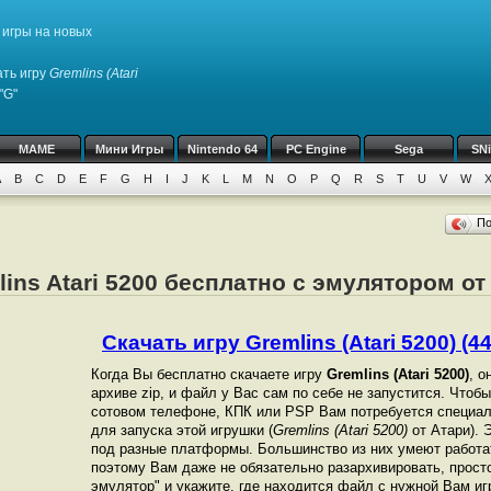
игры на новых
ть игру
Gremlins (Atari
"G"
MAME
Мини Игры
Nintendo 64
PC Engine
Sega
SN
A
B
C
D
E
F
G
H
I
J
K
L
M
N
O
P
Q
R
S
T
U
V
W
П
lins Atari 5200 бесплатно с эмулятором от
Скачать игру Gremlins (Atari 5200) (44
Когда Вы бесплатно скачаете игру
Gremlins (Atari 5200)
, о
архиве zip, и файл у Вас сам по себе не запустится. Чтоб
сотовом телефоне, КПК или PSP Вам потребуется специал
для запуска этой игрушки (
Gremlins (Atari 5200)
от Атари). 
под разные платформы. Большинство из них умеют работат
поэтому Вам даже не обязательно разархивировать, просто
эмулятор" и укажите, где находится файл с нужной Вам иг