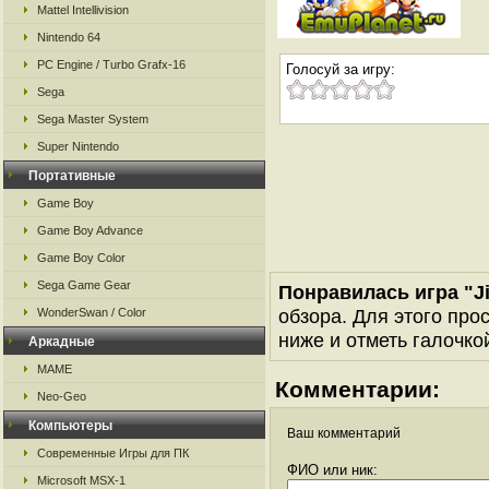
Mattel Intellivision
Nintendo 64
PC Engine / Turbo Grafx-16
Голосуй за игру:
Sega
Sega Master System
Super Nintendo
Портативные
Game Boy
Game Boy Advance
Game Boy Color
Sega Game Gear
Понравилась игра "Jin
обзора. Для этого про
WonderSwan / Color
ниже и отметь галочкой
Аркадные
MAME
Комментарии:
Neo-Geo
Компьютеры
Ваш комментарий
Современные Игры для ПК
ФИО или ник:
Microsoft MSX-1