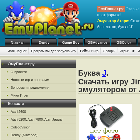
ЭмуПланет.ру:
Старые 
платформах!
Эмулятор Атари
:
Скача
бесплатно, буква "J"
Главная
Dendy
Game Boy
GBAdvance
GBColor
Atari Jaguar
Программы для запуска игр
Рейтинг игр
Обзоры
Игры:
#
ЭмуПланет.ру
Буква
J
.
О проекте
Скачать игру Ji
Новости игр и программ
эмулятором от 
Вопросы и предложения
Мини Игры
Консоли
Atari 2600
Atari 5200, Atari 7800, Atari Jaguar
ColecoVision
Dendy (Nintendo)