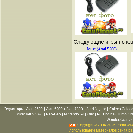
Следующие игры по кат
Joust (Atari 5200)
Эмуляторы
:
Atari 2600
|
Atari 5200 + Atari 7800 + Atari Jaguar
|
Coleco Coleco
|
Microsoft MSX-1
|
Neo-Geo
|
Nintendo 64
|
Oric
|
PC Engine / Turbo Gr
WonderSwan / C
Copyright © 2006-2026 Portal www
Использование материалов сайта раз