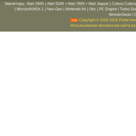
Эмуляторы
:
Atari 2600
|
Atari 5200 + Atari 7800 + Atari Jaguar
|
Coleco Coleco
|
Microsoft MSX-1
|
Neo-Geo
|
Nintendo 64
|
Oric
|
PC Engine / Turbo Gr
WonderSwan / C
Copyright © 2006-2026 Portal www
Использование материалов сайта раз