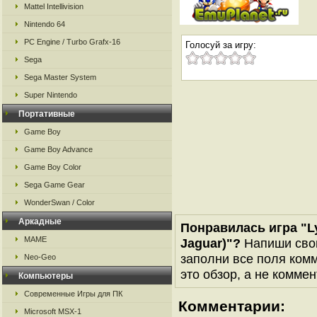
Mattel Intellivision
Nintendo 64
PC Engine / Turbo Grafx-16
Голосуй за игру:
Sega
Sega Master System
Super Nintendo
Портативные
Game Boy
Game Boy Advance
Game Boy Color
Sega Game Gear
WonderSwan / Color
Аркадные
Понравилась игра "Lyn
MAME
Jaguar)"?
Напиши свою
заполни все поля комм
Neo-Geo
это обзор, а не коммен
Компьютеры
Современные Игры для ПК
Комментарии:
Microsoft MSX-1