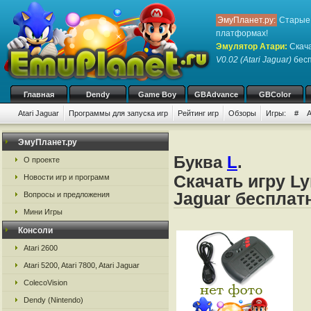
ЭмуПланет.ру:
Старые 
платформах!
Эмулятор Атари
:
Скача
V0.02 (Atari Jaguar)
бесп
Главная
Dendy
Game Boy
GBAdvance
GBColor
Atari Jaguar
Программы для запуска игр
Рейтинг игр
Обзоры
Игры:
#
ЭмуПланет.ру
Буква
L
.
О проекте
Скачать игру Lyn
Новости игр и программ
Jaguar бесплат
Вопросы и предложения
Мини Игры
Консоли
Atari 2600
Atari 5200, Atari 7800, Atari Jaguar
ColecoVision
Dendy (Nintendo)