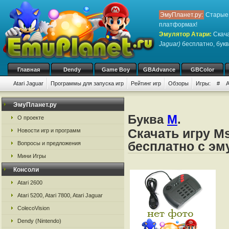
ЭмуПланет.ру:
Старые 
платформах!
Эмулятор Атари
:
Скача
Jaguar)
бесплатно, букв
Главная
Dendy
Game Boy
GBAdvance
GBColor
Atari Jaguar
Программы для запуска игр
Рейтинг игр
Обзоры
Игры:
#
ЭмуПланет.ру
Буква
M
.
О проекте
Скачать игру Ms
Новости игр и программ
бесплатно с эм
Вопросы и предложения
Мини Игры
Консоли
Atari 2600
Atari 5200, Atari 7800, Atari Jaguar
ColecoVision
Dendy (Nintendo)