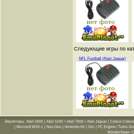
Следующие игры по кат
NFL Football (Atari Jaguar)
Эмуляторы
:
Atari 2600
|
Atari 5200 + Atari 7800 + Atari Jaguar
|
Coleco Coleco
|
Microsoft MSX-1
|
Neo-Geo
|
Nintendo 64
|
Oric
|
PC Engine / Turbo Gr
WonderSwan / C