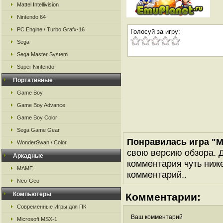
Mattel Intellivision
Nintendo 64
PC Engine / Turbo Grafx-16
Голосуй за игру:
Sega
Sega Master System
Super Nintendo
Портативные
Game Boy
Game Boy Advance
Game Boy Color
Sega Game Gear
Понравилась игра "Ms
WonderSwan / Color
свою версию обзора. Д
Аркадные
комментария чуть ниже 
MAME
комментарий..
Neo-Geo
Компьютеры
Комментарии:
Современные Игры для ПК
Ваш комментарий
Microsoft MSX-1