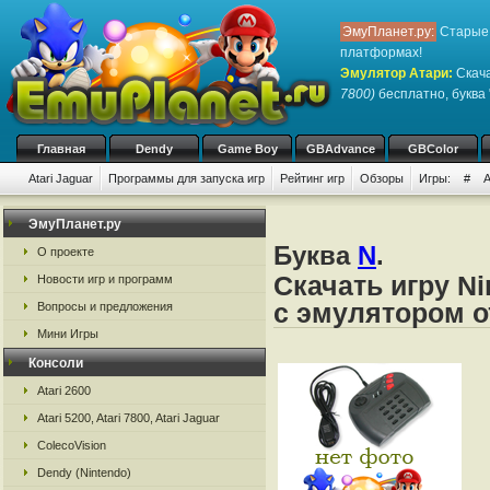
ЭмуПланет.ру:
Старые 
платформах!
Эмулятор Атари
:
Скача
7800)
бесплатно, буква 
Главная
Dendy
Game Boy
GBAdvance
GBColor
Atari Jaguar
Программы для запуска игр
Рейтинг игр
Обзоры
Игры:
#
ЭмуПланет.ру
Буква
N
.
О проекте
Скачать игру Ni
Новости игр и программ
с эмулятором о
Вопросы и предложения
Мини Игры
Консоли
Atari 2600
Atari 5200, Atari 7800, Atari Jaguar
ColecoVision
Dendy (Nintendo)