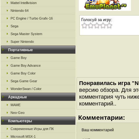
Mattel Intellivision
Nintendo 64
PC Engine / Turbo Grafx-16
Голосуй за игру:
Sega
Sega Master System
Super Nintendo
Портативные
Game Boy
Game Boy Advance
Game Boy Color
Sega Game Gear
Понравилась игра "Nin
версию обзора. Для эт
WonderSwan / Color
комментария чуть ниже 
Аркадные
комментарий..
MAME
Neo-Geo
Комментарии:
Компьютеры
Современные Игры для ПК
Ваш комментарий
Microsoft MSX-1