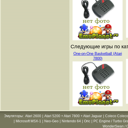
Следующие игры по кат
One-on-One Basketball (Atari
7800)
Эмуляторы
:
Atari 2600
|
Atari 5200 + Atari 7800 + Atari Jaguar
|
Coleco Coleco
|
Microsoft MSX-1
|
Neo-Geo
|
Nintendo 64
|
Oric
|
PC Engine / Turbo Gr
WonderSwan / C