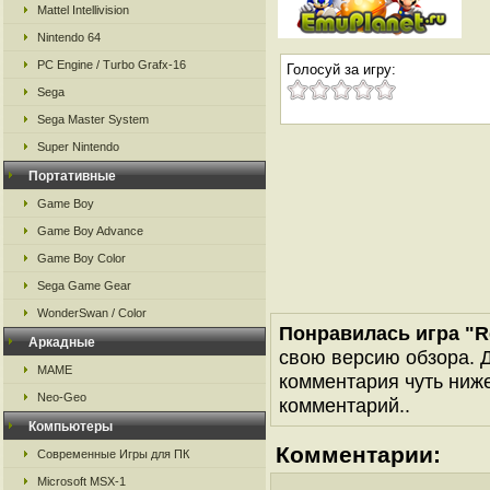
Mattel Intellivision
Nintendo 64
PC Engine / Turbo Grafx-16
Голосуй за игру:
Sega
Sega Master System
Super Nintendo
Портативные
Game Boy
Game Boy Advance
Game Boy Color
Sega Game Gear
WonderSwan / Color
Понравилась игра "Rea
Аркадные
свою версию обзора. Д
MAME
комментария чуть ниже 
Neo-Geo
комментарий..
Компьютеры
Комментарии:
Современные Игры для ПК
Microsoft MSX-1