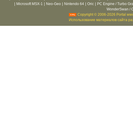
|
Microsoft MSX-1
|
Neo-Geo
|
Nintendo 64
|
Oric
|
PC Engine / Turbo Gr
WonderSwan / C
Copyright © 2006-2026 Portal www
Использование материалов сайта раз