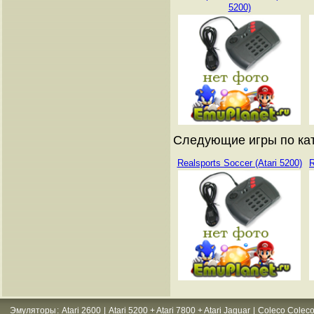
5200)
Следующие игры по кат
Realsports Soccer (Atari 5200)
R
Эмуляторы
:
Atari 2600
|
Atari 5200 + Atari 7800 + Atari Jaguar
|
Coleco Coleco