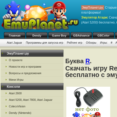
ЭмуПланет.ру:
Старые 
платформах!
Эмулятор Атари
:
Скача
(Atari 5200)
бесплатно, б
Главная
Dendy
Game Boy
GBAdvance
GBColor
Atari Jaguar
Программы для запуска игр
Рейтинг игр
Обзоры
Игры:
#
ЭмуПланет.ру
Буква
R
.
О проекте
Скачать игру Rea
Новости игр и программ
бесплатно с эм
Вопросы и предложения
Мини Игры
Консоли
Atari 2600
Atari 5200, Atari 7800, Atari Jaguar
ColecoVision
Dendy (Nintendo)