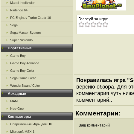
Mattel Intellivision
Nintendo 64
PC Engine / Turbo Grafx-16
Голосуй за игру:
Sega
Sega Master System
Super Nintendo
Портативные
Game Boy
Game Boy Advance
Game Boy Color
Sega Game Gear
Понравилась игра "Sen
версию обзора. Для эт
WonderSwan / Color
комментария чуть ниже 
Аркадные
комментарий..
MAME
Neo-Geo
Комментарии:
Компьютеры
Современные Игры для ПК
Ваш комментарий
Microsoft MSX-1