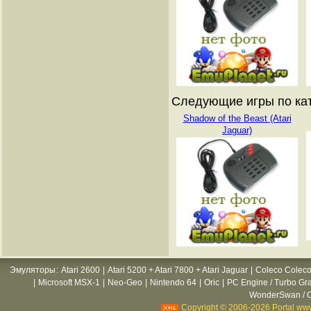
Следующие игры по кат
Shadow of the Beast (Atari
Jaguar)
Эмуляторы
:
Atari 2600
|
Atari 5200 + Atari 7800 + Atari Jaguar
|
Coleco Coleco
|
Microsoft MSX-1
|
Neo-Geo
|
Nintendo 64
|
Oric
|
PC Engine / Turbo Gr
WonderSwan / C
Copyright © 2006-2026 Portal www