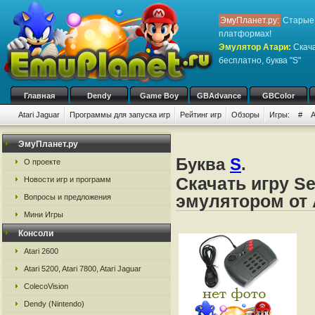
ЭмуПланет.ру:
Старые 
платформах!
Эмулятор Атари
:
Скача
бесплатно, буква "S"
Главная
Dendy
Game Boy
GBAdvance
GBColor
Atari Jaguar
Программы для запуска игр
Рейтинг игр
Обзоры
Игры:
#
ЭмуПланет.ру
Буква
S
.
О проекте
Скачать игру Se
Новости игр и программ
эмулятором от 
Вопросы и предложения
Мини Игры
Консоли
Atari 2600
Atari 5200, Atari 7800, Atari Jaguar
ColecoVision
Dendy (Nintendo)