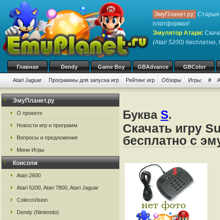
ЭмуПланет.ру:
Старые 
платформах!
Эмулятор Атари
:
Скача
(Atari 5200)
бесплатно, б
Главная
Dendy
Game Boy
GBAdvance
GBColor
Atari Jaguar
Программы для запуска игр
Рейтинг игр
Обзоры
Игры:
#
ЭмуПланет.ру
Буква
S
.
О проекте
Скачать игру Su
Новости игр и программ
бесплатно с эм
Вопросы и предложения
Мини Игры
Консоли
Atari 2600
Atari 5200, Atari 7800, Atari Jaguar
ColecoVision
Dendy (Nintendo)