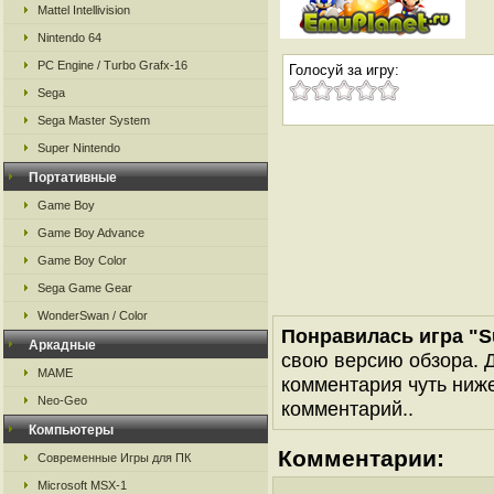
Mattel Intellivision
Nintendo 64
PC Engine / Turbo Grafx-16
Голосуй за игру:
Sega
Sega Master System
Super Nintendo
Портативные
Game Boy
Game Boy Advance
Game Boy Color
Sega Game Gear
WonderSwan / Color
Понравилась игра "Su
Аркадные
свою версию обзора. Д
MAME
комментария чуть ниже 
Neo-Geo
комментарий..
Компьютеры
Комментарии:
Современные Игры для ПК
Microsoft MSX-1