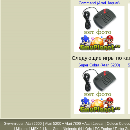
Command (Atari Jaguar)
Следующие игры по кат
Super Cobra (Atari 5200)
S
Эмуляторы
:
Atari 2600
|
Atari 5200 + Atari 7800 + Atari Jaguar
|
Coleco Coleco
|
Microsoft MSX-1
|
Neo-Geo
|
Nintendo 64
|
Oric
|
PC Engine / Turbo Gr