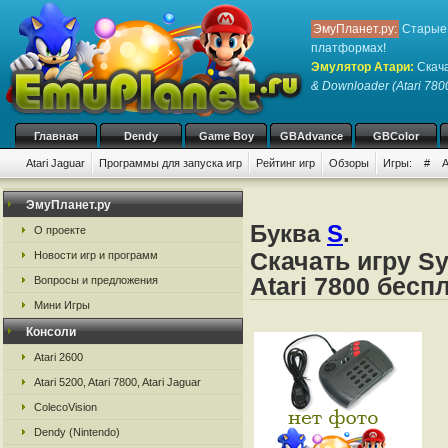
ЭмуПланет.ру:
Старые 
платформах!
Эмулятор Атари
:
Скача
& Downloader (Atari 780
Главная
Dendy
Game Boy
GBAdvance
GBColor
Atari Jaguar
Программы для запуска игр
Рейтинг игр
Обзоры
Игры:
#
ЭмуПланет.ру
Буква
S
.
О проекте
Скачать игру S
Новости игр и программ
Atari 7800 бесп
Вопросы и предложения
Мини Игры
Консоли
Atari 2600
Atari 5200, Atari 7800, Atari Jaguar
ColecoVision
Dendy (Nintendo)