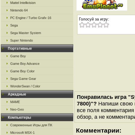
Mattel Intellivision
Nintendo 64
PC Engine / Turbo Grafx-16
Голосуй за игру:
Sega
Sega Master System
Super Nintendo
Портативные
Game Boy
Game Boy Advance
Game Boy Color
Sega Game Gear
WonderSwan / Color
Аркадные
Понравилась игра "Sy
MAME
7800)"?
Напиши свою в
все поля комментария 
Neo-Geo
обзор, а не комментари
Компьютеры
Современные Игры для ПК
Комментарии:
Microsoft MSX-1