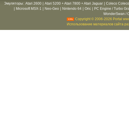
Эмуляторы
:
Atari 2600
|
Atari 5200 + Atari 7800 + Atari Jaguar
|
Coleco Coleco
|
Microsoft MSX-1
|
Neo-Geo
|
Nintendo 64
|
Oric
|
PC Engine / Turbo Gr
WonderSwan / C
Copyright © 2006-2026 Portal www
Использование материалов сайта раз