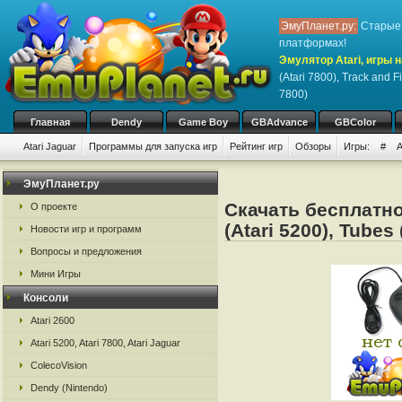
ЭмуПланет.ру:
Старые 
платформах!
Эмулятор Atari, игры н
(Atari 7800), Track and Fi
7800)
Главная
Dendy
Game Boy
GBAdvance
GBColor
Atari Jaguar
Программы для запуска игр
Рейтинг игр
Обзоры
Игры:
#
ЭмуПланет.ру
Скачать бесплатно 
О проекте
(Atari 5200), Tubes 
Новости игр и программ
Вопросы и предложения
Мини Игры
Консоли
Atari 2600
Atari 5200, Atari 7800, Atari Jaguar
ColecoVision
Dendy (Nintendo)