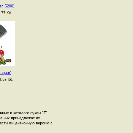
ari 5200)
.77 Кб.
Jaguar)
.57 Кб.
нные в каталоге буквы "T",
а них принадлежат их
рести лицензионную версию с