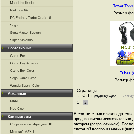
Mattel Intellivision
Tower Topple
Nintendo 64
Размер фай
PC Engine / Turbo Grafx-16
Sega
Sega Master System
Super Nintendo
Портативные
Game Boy
Game Boy Advance
Game Boy Color
Tubes (A
Sega Game Gear
Размер фа
WonderSwan / Color
Страницы:
Аркадные
← Ctrl
предыдущая
след
MAME
1
-
2
Neo-Geo
В соответствии с законодательст
Компьютеры
предназначены исключительно д
авторам (разработчикам). Посл
Современные Игры для ПК
системой воспроизведения (напр
Microsoft MSX-1