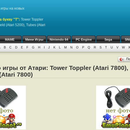
игры на новых
а букву "T":
Tower Toppler
eld (Atari 5200), Tubes (Atari
MAME
Мини Игры
Nintendo 64
PC Engine
Sega
SN
A
B
C
D
E
F
G
H
I
J
K
L
M
N
O
P
Q
R
S
T
U
V
W
П
игры от Атари: Tower Toppler (Atari 7800), 
(Atari 7800)