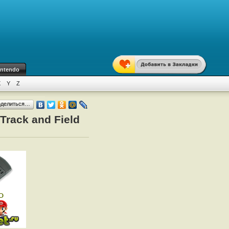
intendo
X
Y
Z
оделиться…
Track and Field