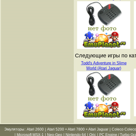
Следующие игры по кат
Todd's Adventure in Slime
World (Atari Jaguar)
Эмуляторы
:
Atari 2600
|
Atari 5200 + Atari 7800 + Atari Jaguar
|
Coleco Coleco
|
Microsoft MSX-1
|
Neo-Geo
|
Nintendo 64
|
Oric
|
PC Engine / Turbo Gr