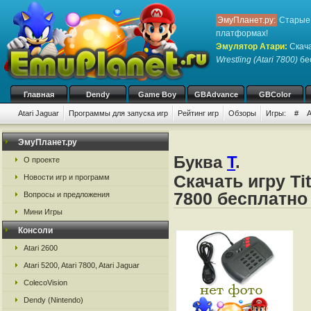
ЭмуПланет.ру:
Старые 
платформах!
Эмулятор Атари
:
Скача
Wrestling (Atari 7800)
бес
Главная
Dendy
Game Boy
GBAdvance
GBColor
Atari Jaguar
Программы для запуска игр
Рейтинг игр
Обзоры
Игры:
#
ЭмуПланет.ру
Буква
T
.
О проекте
Скачать игру Tit
Новости игр и программ
7800 бесплатно
Вопросы и предложения
Мини Игры
Консоли
Atari 2600
Atari 5200, Atari 7800, Atari Jaguar
ColecoVision
Dendy (Nintendo)