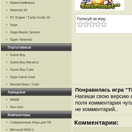
Mattel Intellivision
Nintendo 64
PC Engine / Turbo Grafx-16
Голосуй за игру:
Sega
Sega Master System
Super Nintendo
Портативные
Game Boy
Game Boy Advance
Game Boy Color
Sega Game Gear
WonderSwan / Color
Понравилась игра "Tit
Аркадные
Напиши свою версию о
MAME
поля комментария чуть 
Neo-Geo
не комментарий..
Компьютеры
Комментарии:
Современные Игры для ПК
Microsoft MSX-1