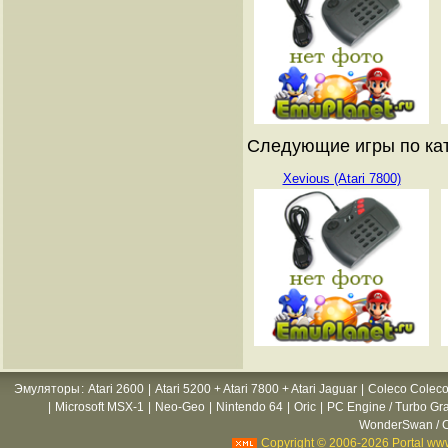
Следующие игры по кат
Xevious (Atari 7800)
Эмуляторы
:
Atari 2600
|
Atari 5200 + Atari 7800 + Atari Jaguar
|
Coleco Coleco
|
Microsoft MSX-1
|
Neo-Geo
|
Nintendo 64
|
Oric
|
PC Engine / Turbo Gr
WonderSwan / C
Copyright © 2006-2026 Portal www