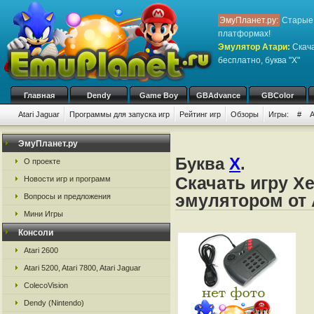
ЭмуПланет.ру:
Старые 
платформах!
Эмулятор Атари
:
Скача
бесплатно, буква "X"
Главная
Dendy
Game Boy
GBAdvance
GBColor
Atari Jaguar
Программы для запуска игр
Рейтинг игр
Обзоры
Игры:
#
ЭмуПланет.ру
Буква
X
.
О проекте
Скачать игру Xe
Новости игр и программ
эмулятором от 
Вопросы и предложения
Мини Игры
Консоли
Atari 2600
Atari 5200, Atari 7800, Atari Jaguar
ColecoVision
Dendy (Nintendo)