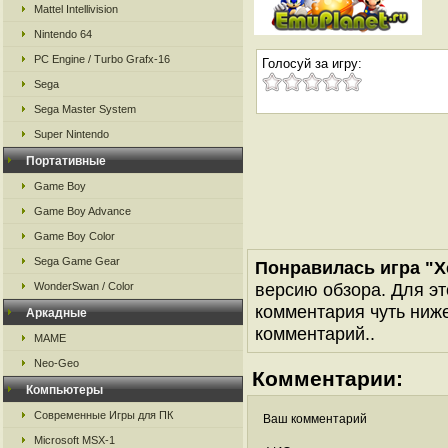
Mattel Intellivision
Nintendo 64
PC Engine / Turbo Grafx-16
Голосуй за игру:
Sega
Sega Master System
Super Nintendo
Портативные
Game Boy
Game Boy Advance
Game Boy Color
Sega Game Gear
Понравилась игра "Xe
версию обзора. Для эт
WonderSwan / Color
комментария чуть ниже 
Аркадные
комментарий..
MAME
Neo-Geo
Комментарии:
Компьютеры
Современные Игры для ПК
Ваш комментарий
Microsoft MSX-1